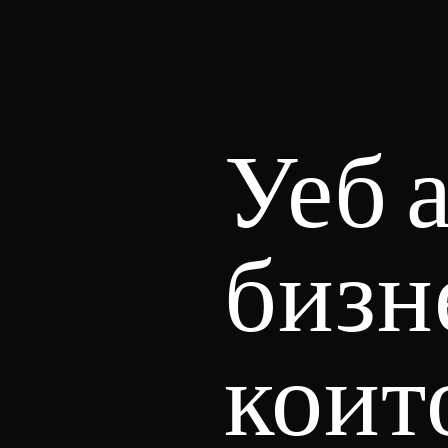
Уеб 
бизн
коит