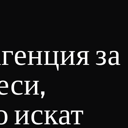
агенция за
еси,
о искат